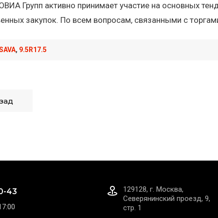
ВИА Групп активно принимает участие на основных тенде
енных закупок. По всем вопросам, связанными с торга
SAVA
,
9.5R17.5
зад
129128, г. Москва,
0-43
Северянинский проезд, 9,
17:00
стр. 1