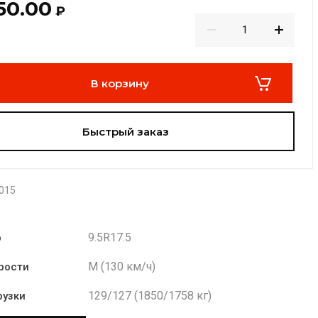
50.00
₽
В корзину
Быстрый заказ
015
9.5R17.5
р
M (130 км/ч)
рости
129/127 (1850/1758 кг)
рузки