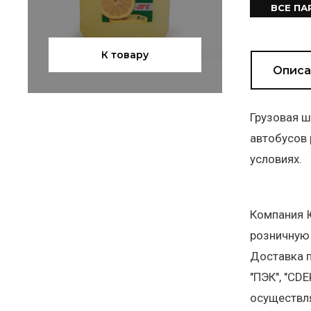
ВСЕ П
К товару
Описа
Грузовая ш
автобусов 
условиях.
Компания Ю
розничную
Доставка п
"ПЭК", "CD
осуществл