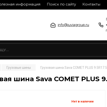
олезная информация
Поиск по сайту
Контакты
info@iuviagroup.ru
Грузовые шины
Грузовая шина Sava COMET PLUS 9.5R17.5
вая шина Sava COMET PLUS 9.
Нет в наличии